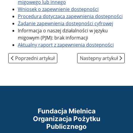
migowego lub innego
Wniosek o zapewnienie dostępności
Procedura dotycząca zapewnienia dostępności
Żądanie zapewnienia dostępności cyfrowej
Informacja o naszej działalności w języku
migowym (PJM): brak informacji
Aktualny raport z zapewnienia dostępności
Poprzedni artykuł: Ośrodek rehabilitacji na NFZ
Następny artykuł: Do p
Poprzedni artykuł
Następny artykuł
Fundacja Mielnica
Organizacja Pożytku
Publicznego