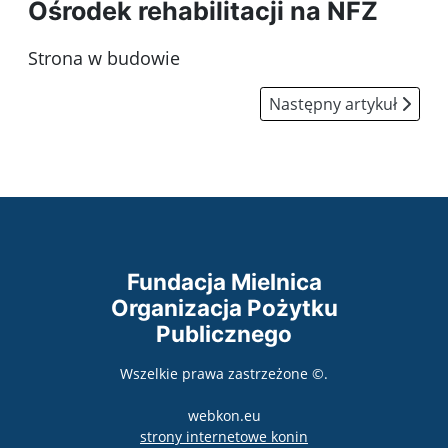
Ośrodek rehabilitacji na NFZ
Strona w budowie
Następny artykuł: Dekl
Następny artykuł
Fundacja Mielnica
Organizacja Pożytku
Publicznego
Wszelkie prawa zastrzeżone ©.
webkon.eu
otwiera się w nowym
strony internetowe konin