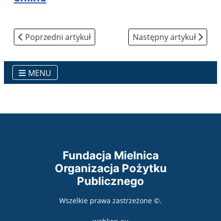
Poprzedni artykuł: RODO ochrona danych osobowych
Następny artykuł: 1,5%
Poprzedni artykuł
Następny artykuł
MENU
Fundacja Mielnica
Organizacja Pożytku
Publicznego
Wszelkie prawa zastrzeżone ©.