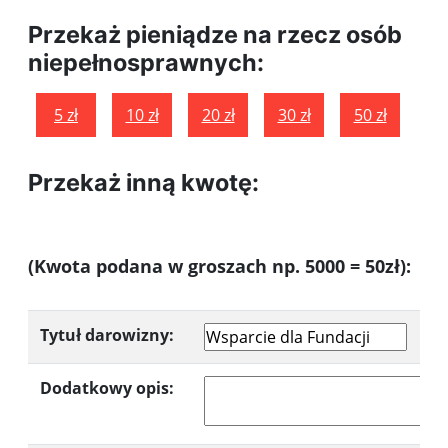
Przekaż pieniądze na rzecz osób
niepełnosprawnych:
5 zł
10 zł
20 zł
30 zł
50 zł
Przekaż inną kwotę:
(Kwota podana w groszach
np. 5000 = 50zł):
Tytuł darowizny:
Dodatkowy opis: