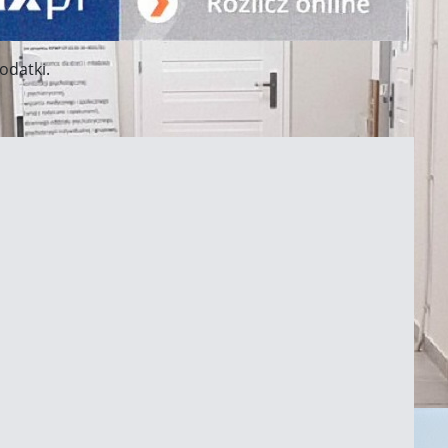
odatki.
ztat Terapii Zajęciowej
w Koninie
Czytaj więcej...