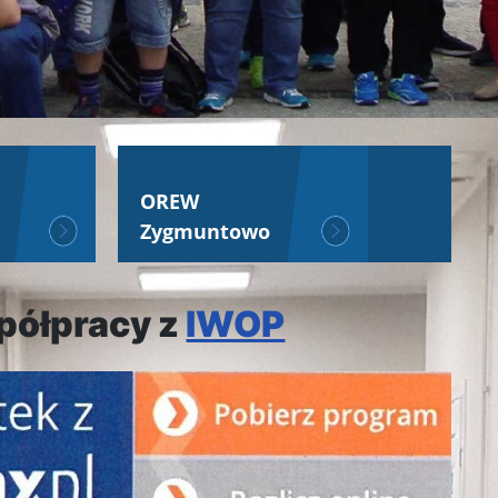
OREW
Zygmuntowo
spółpracy z
IWOP