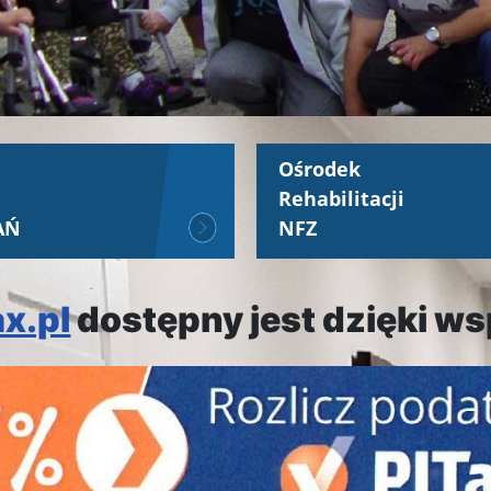
Ośrodek
Rehabilitacji
AŃ
NFZ
ax.pl
dostępny jest dzięki w