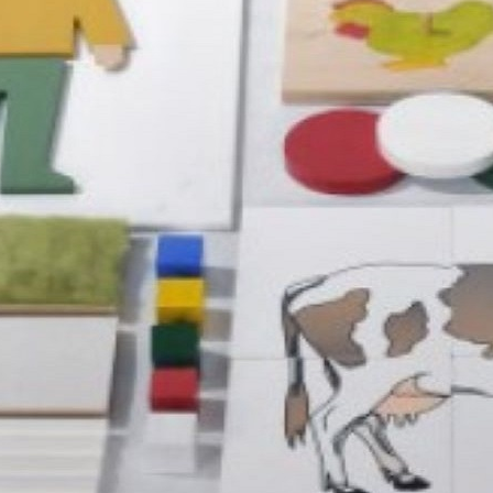
Środo
im. Dokto
TROWEJ FLAGI NARODOWEJ