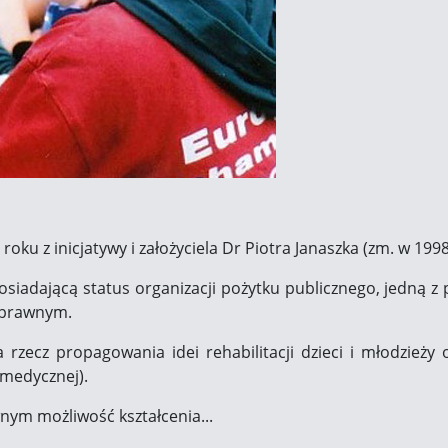
oku z inicjatywy i założyciela Dr Piotra Janaszka (zm. w 199
siadającą status organizacji pożytku publicznego, jedną z 
sprawnym.
"PrzySTAŃ" Cen
 rzecz propagowania idei rehabilitacji dzieci i młodzieży
P
 medycznej).
m możliwość kształcenia...