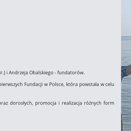
8r.) i Andrzeja Obalskiego - fundatorów.
pierwszych Fundacji w Polsce, która powstała w celu
trum Usług Społeczno-Zdrowo
 oraz dorosłych, promocja i realizacja różnych form
owiatu Konińskiego
Czytaj więcej...