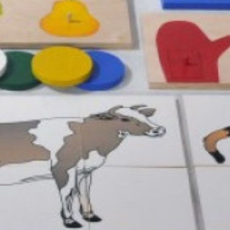
wiskowy Dom Samopomocy
ra Piotra Janaszka w Koninie
Czytaj więcej...