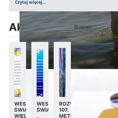
Czytaj więcej...
Aktualności
MENU
WESOŁYCH
WESOŁYCH
ROZWINIĘCIE
ŚWIĄT
ŚWIĄT
107.
WIELKANOCNYCH
METROWEJ