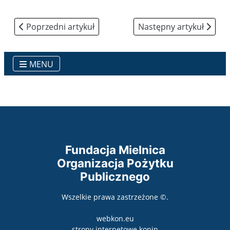
Poprzedni artykuł: "Centrum Mielnica"
Następny artykuł: AKT
Poprzedni artykuł
Następny artykuł
MENU
Fundacja Mielnica
Organizacja Pożytku
Publicznego
Wszelkie prawa zastrzeżone ©.
webkon.eu
otwiera się w nowym
strony internetowe konin