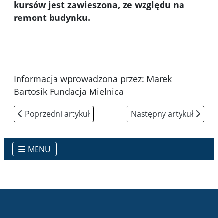
kursów jest zawieszona, ze względu na
remont budynku.
Informacja wprowadzona przez: Marek
Bartosik Fundacja Mielnica
Poprzedni artykuł: Zestaw pomocy do diagnozy testem
Następny artykuł: Piknik
Poprzedni artykuł
Następny artykuł
MENU